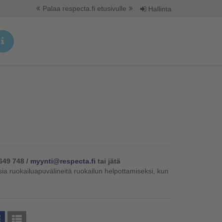
Palaa respecta.fi etusivulle
Hallinta
649 748 /
myynti@respecta.fi
tai jätä
sia ruokailuapuvälineitä ruokailun helpottamiseksi, kun