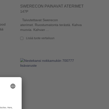
SWERECON PAINAVAT ATERIMET
147P
Taivutettavat Swerecon
Good
aterimet. Ruostumatonta terästä. Kahva
eää
muovia. Kahvan ...
Lisää tuote vertailuun