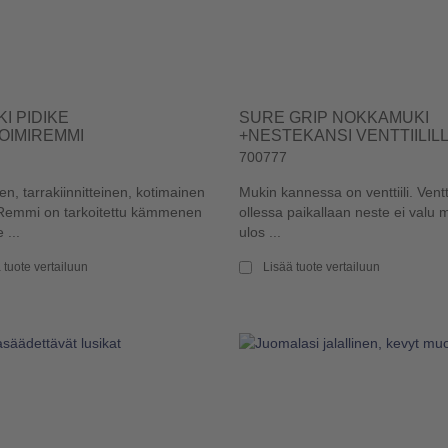
KI PIDIKE
SURE GRIP NOKKAMUKI
OIMIREMMI
+NESTEKANSI VENTTIILIL
700777
n, tarrakiinnitteinen, kotimainen
Mukin kannessa on venttiili. Ventti
Remmi on tarkoitettu kämmenen
ollessa paikallaan neste ei valu 
 ...
ulos ...
 tuote vertailuun
Lisää tuote vertailuun