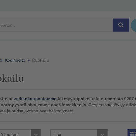
Kodinhoito
Ruokailu
kailu
otteita
verkkokaupastamme
tai myyntipalvelusta numerosta 0207 
nottopyyntö sivujemme chat-lomakkeella.
Respectasta löytyy erilai
nen ja puristusvoima ovat heikentyneet.
tä tuotteet
Laji