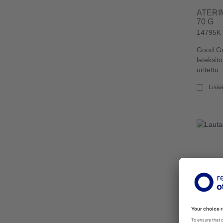
ATERI
70 G
14795K
Good Gr
lateksit
uritettu .
Lisää