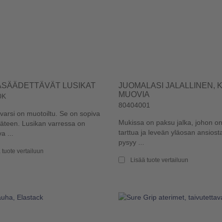
SÄÄDETTÄVÄT LUSIKAT
JUOMALASI JALALLINEN, 
MUOVIA
0K
80404001
varsi on muotoiltu. Se on sopiva
Mukissa on paksu jalka, johon o
äteen. Lusikan varressa on
tarttua ja leveän yläosan ansiost
a ...
pysyy ...
 tuote vertailuun
Lisää tuote vertailuun