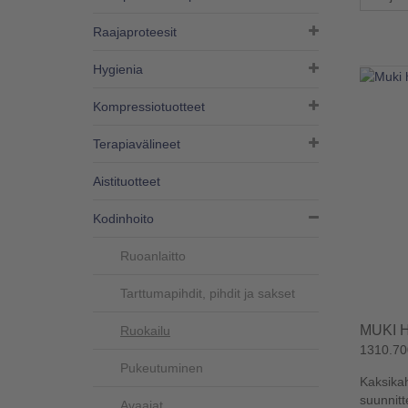
Raajaproteesit
Hygienia
Kompressiotuotteet
Terapiavälineet
Aistituotteet
Kodinhoito
Ruoanlaitto
Tarttumapihdit, pihdit ja sakset
MUKI 
Ruokailu
1310.70
Pukeutuminen
Kaksikah
suunnitt
Avaajat