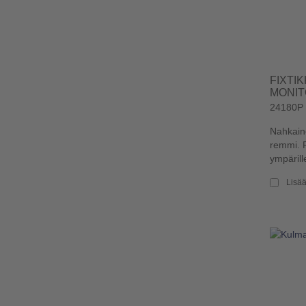
FIXTIK
MONIT
24180P
Nahkaine
remmi. 
ympärille
Lisää