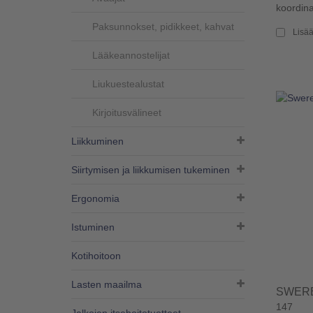
koordinaa
Paksunnokset, pidikkeet, kahvat
Lisää
Lääkeannostelijat
Liukuestealustat
Kirjoitusvälineet
Liikkuminen
Siirtymisen ja liikkumisen tukeminen
Ergonomia
Istuminen
Kotihoitoon
Lasten maailma
SWERE
147