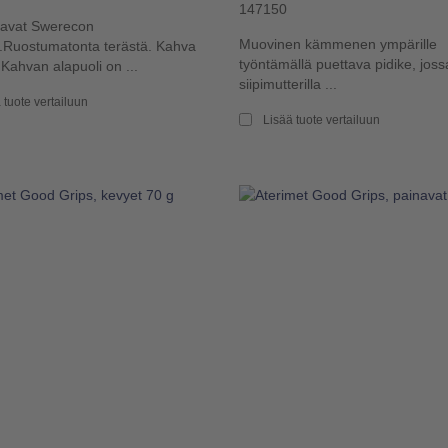
147150
tavat Swerecon
Muovinen kämmenen ympärille
t.Ruostumatonta terästä. Kahva
työntämällä puettava pidike, joss
Kahvan alapuoli on ...
siipimutterilla ...
 tuote vertailuun
Lisää tuote vertailuun