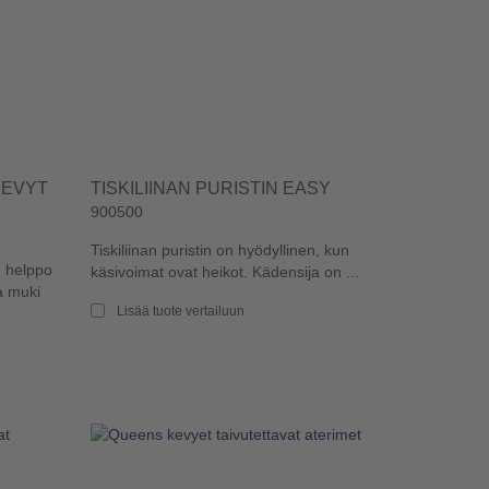
KEVYT
TISKILIINAN PURISTIN EASY
900500
Tiskiliinan puristin on hyödyllinen, kun
n helppo
käsivoimat ovat heikot. Kädensija on ...
a muki
Lisää tuote vertailuun