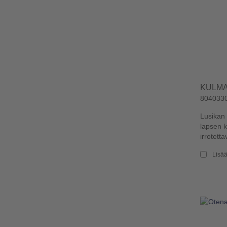
KULMA
804033
Lusikan 
lapsen k
irrotettav
Lisää