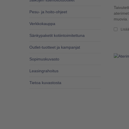
Jalkojen itsehoitotuotteet
Taivutet
Pesu- ja hoito-ohjeet
aterime
muovia. 
Verkkokauppa
Lisää
Sänkypaketit kotiintoimitettuna
Outlet-tuotteet ja kampanjat
Sopimuskuvasto
Leasingrahoitus
Tietoa kuvastosta