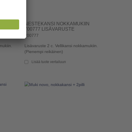
N
NESTEKANSI NOKKAMUKIIN
700777 LISÄVARUSTE
200777
mukiin.
Lisävaruste 2 c. Vellikansi nokkamukiin.
(Pienempi reikäinen)
Lisää tuote vertailuun