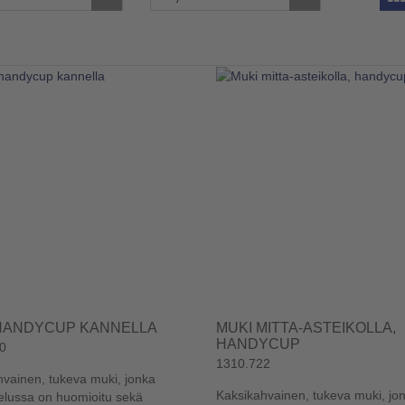
HANDYCUP KANNELLA
MUKI MITTA-ASTEIKOLLA,
HANDYCUP
0
1310.722
vainen, tukeva muki, jonka
Kaksikahvainen, tukeva muki, jo
elussa on huomioitu sekä