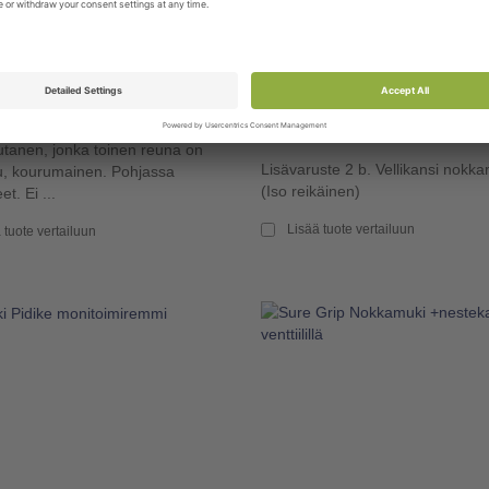
NEN 20CM KOURU REUNA
VELLIKANSI NOKKAMUKII
700777
200776
tanen, jonka toinen reuna on
Lisävaruste 2 b. Vellikansi nokka
u, kourumainen. Pohjassa
(Iso reikäinen)
et. Ei ...
Lisää tuote vertailuun
 tuote vertailuun