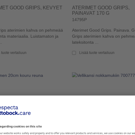
MET GOOD GRIPS, KEVYET
ATERIMET GOOD GRIPS,
PAINAVAT 170 G
14795P
ips aterimien kahva on pehmeää
Aterimet Good Grips. Painava. 
onta materiaalia. Luistamaton ja
Grips aterimien kahva on pehm
..
lateksitonta ...
 tuote vertailuun
Lisää tuote vertailuun