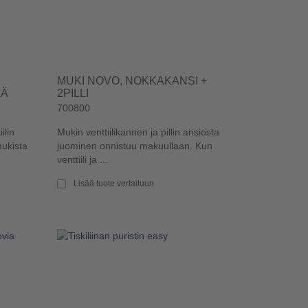
MUKI NOVO, NOKKAKANSI +
LÄ
2PILLI
700800
ilin
Mukin venttiilikannen ja pillin ansiosta
mukista
juominen onnistuu makuullaan. Kun
venttiili ja ...
Lisää tuote vertailuun