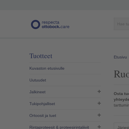
Tuotteet
Etusivu
Kuvaston etusivulle
Ruo
Uutuudet
Jalkineet
Osta tu
yhteyde
Tukipohjalliset
tarttumi
Ortoosit ja tuet
Rintaproteesit & proteesirintaliivit​
Järjes