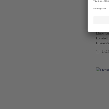
LAUTA
154601
Muovilau
korotett
liukueste
Lisää