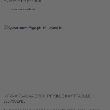
myös valmiiksi jääpiikillä ...
Lisää tuote vertailuun
KYYNÄRSAUVA ERGO PITKILLE KÄYTTÄJILLE
220VCUEKBL
Alumiininen peruskyynärsauva, jossa hiljennyskiristin. Voidaan