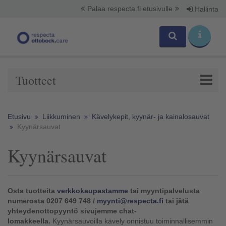
Palaa respecta.fi etusivulle
Hallinta
Tuotteet
Etusivu
Liikkuminen
Kävelykepit, kyynär- ja kainalosauvat
Kyynärsauvat
Kyynärsauvat
Osta tuotteita
verkkokaupastamme
tai myyntipalvelusta
numerosta 0207 649 748 /
myynti@respecta.fi
tai jätä
yhteydenottopyyntö sivujemme chat-
lomakkeella.
Kyynärsauvoilla kävely onnistuu toiminnallisemmin