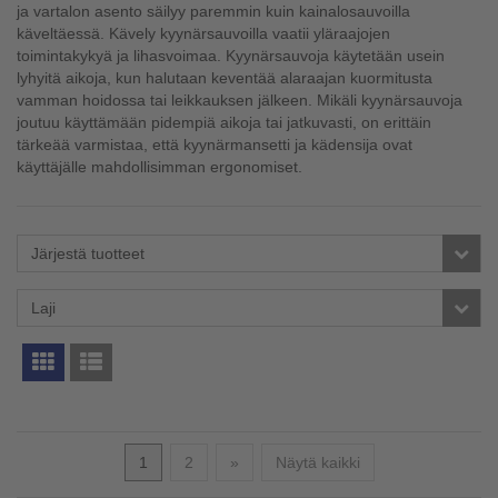
ja vartalon asento säilyy paremmin kuin kainalosauvoilla
käveltäessä. Kävely kyynärsauvoilla vaatii yläraajojen
toimintakykyä ja lihasvoimaa. Kyynärsauvoja käytetään usein
lyhyitä aikoja, kun halutaan keventää alaraajan kuormitusta
vamman hoidossa tai leikkauksen jälkeen. Mikäli kyynärsauvoja
joutuu käyttämään pidempiä aikoja tai jatkuvasti, on erittäin
tärkeää varmistaa, että kyynärmansetti ja kädensija ovat
käyttäjälle mahdollisimman ergonomiset.
Järjestä tuotteet
Laji
Seuraava
1
2
»
Näytä kaikki