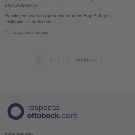
242-00-02-90-90
Alumiininen lasten kyynärsauva pehmein Ergo Soft grip -
käsikahvoin. Laadukkaat, ...
Lisää tuote vertailuun
Seuraava
1
2
»
Näytä kaikki
Yhteydenotto: