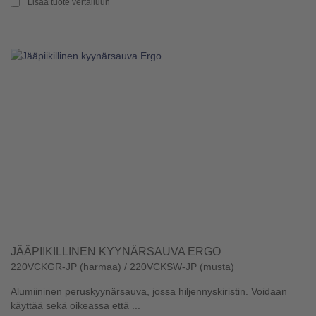
Lisää tuote vertailuun
JÄÄPIIKILLINEN KYYNÄRSAUVA ERGO
220VCKGR-JP (harmaa) / 220VCKSW-JP (musta)
Alumiininen peruskyynärsauva, jossa hiljennyskiristin. Voidaan
käyttää sekä oikeassa että ...