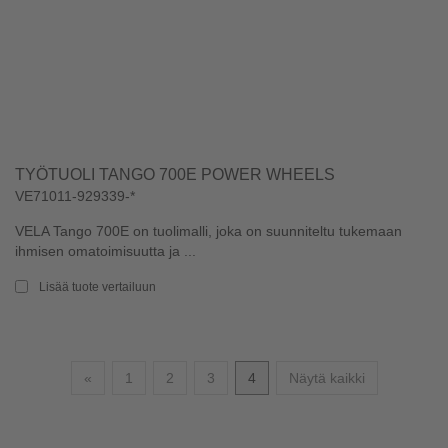
TYÖTUOLI TANGO 700E POWER WHEELS
VE71011-929339-*
VELA Tango 700E on tuolimalli, joka on suunniteltu tukemaan
ihmisen omatoimisuutta ja ...
Lisää tuote vertailuun
Edellinen
«
1
2
3
4
Näytä kaikki