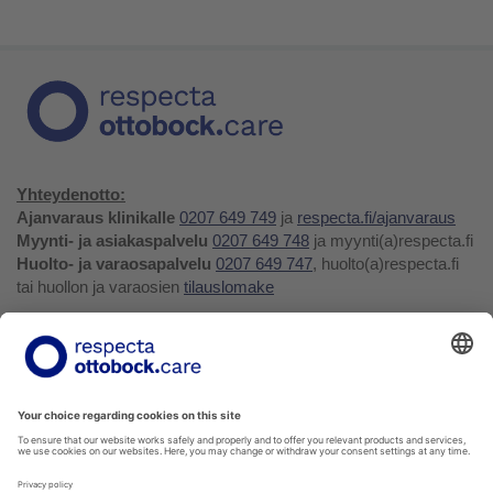
Yhteydenotto:
Ajanvaraus klinikalle
0207 649 749
ja
respecta.fi/ajanvaraus
Myynti- ja asiakaspalvelu
0207 649 748
ja myynti(a)respecta.fi
Huolto- ja varaosapalvelu
0207 649 747
, huolto(a)respecta.fi
tai huollon ja varaosien
tilauslomake
Yhteystiedot ja palaute
Verkkokauppa
Respecta.fi
Facebook
Youtube
LinkedIn
Instagram
Tietosuojakäytäntö
Privacy Policy
Ilmoittajansuojelu
Soittohinnat oman operaattorin matkapuhelin- tai
paikallispuhelumaksun mukaisesti.
Voit tilata kaikkia verkkokuvaston tuotteita myyntipalvelustamme!