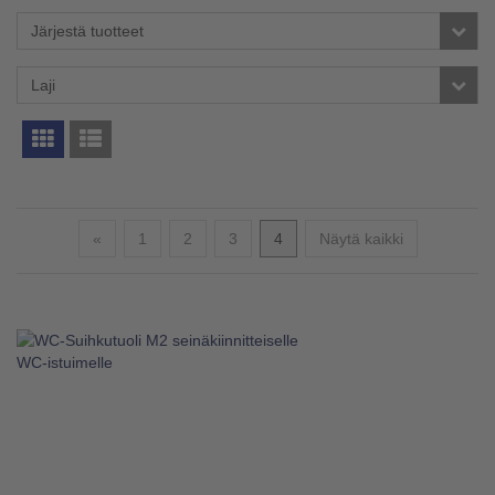
Järjestä tuotteet
Laji
Edellinen
«
1
2
3
4
Näytä kaikki