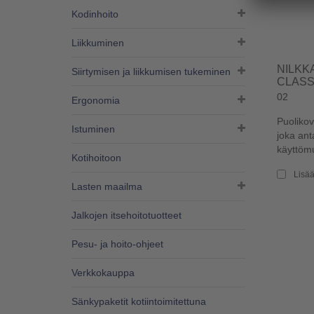
Kodinhoito
Liikkuminen
NILKK
Siirtymisen ja liikkumisen tukeminen
CLASS
02
Ergonomia
Puolikov
Istuminen
joka ant
käyttömu
Kotihoitoon
Lisää
Lasten maailma
Jalkojen itsehoitotuotteet
Pesu- ja hoito-ohjeet
Verkkokauppa
Sänkypaketit kotiintoimitettuna