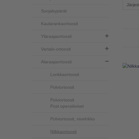
Järjes
Suojakypärät
Kaularankaortoosit
Yläraajaortoosit
Vartalo-ortoosit
Alaraajaortoosit
Lonkkaortoosit
Polviortoosit
Polviortoosit
Post.operatiiviset
Polviortoosit, nivelrikko
Nilkkaortoosit