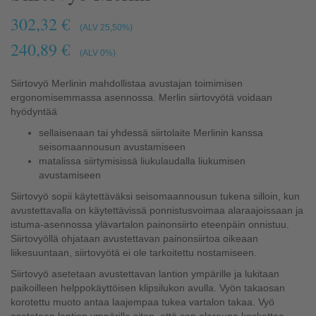
302,32 €
(ALV 25,50%)
240,89 €
(ALV 0%)
Siirtovyö Merlinin mahdollistaa avustajan toimimisen
ergonomisemmassa asennossa. Merlin siirtovyötä voidaan
hyödyntää
sellaisenaan tai yhdessä siirtolaite Merlinin kanssa
seisomaannousun avustamiseen
matalissa siirtymisissä liukulaudalla liukumisen
avustamiseen
Siirtovyö sopii käytettäväksi seisomaannousun tukena silloin, kun
avustettavalla on käytettävissä ponnistusvoimaa alaraajoissaan ja
istuma-asennossa ylävartalon painonsiirto eteenpäin onnistuu.
Siirtovyöllä ohjataan avustettavan painonsiirtoa oikeaan
liikesuuntaan, siirtovyötä ei ole tarkoitettu nostamiseen.
Siirtovyö asetetaan avustettavan lantion ympärille ja lukitaan
paikoilleen helppokäyttöisen klipsilukon avulla. Vyön takaosan
korotettu muoto antaa laajempaa tukea vartalon takaa. Vyö