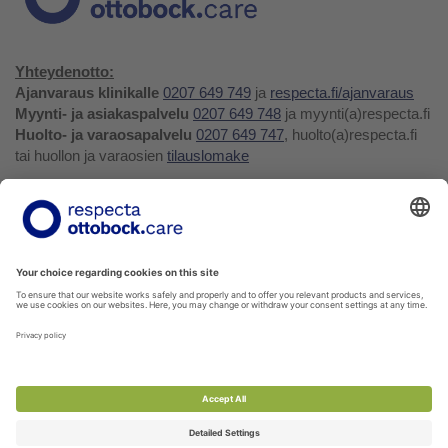
Yhteydenotto:
Ajanvaraus klinikalle
0207 649 749
ja
respecta.fi/ajanvaraus
Myynti- ja asiakaspalvelu
0207 649 748
ja myynti(a)respecta.fi
Huolto- ja varaosapalvelu
0207 649 747
, huolto(a)respecta.fi
tai huollon ja varaosien
tilauslomake
Yhteystiedot ja palaute
Verkkokauppa
Respecta.fi
Facebook
Youtube
LinkedIn
Instagram
Tietosuojakäytäntö
Privacy Policy
Ilmoittajansuojelu
Soittohinnat oman operaattorin matkapuhelin- tai
paikallispuhelumaksun mukaisesti.
Voit tilata kaikkia verkkokuvaston tuotteita myyntipalvelustamme!
Ota yhteyttä
myynti@respecta.fi
, puhelimitse 0207 649 748
tai sivun chat-lomakkeella.
Palaute- ja reklamaatiolomake