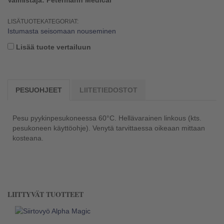
Valmistaja: Petermann Medical
LISÄTUOTEKATEGORIAT:
Istumasta seisomaan nouseminen
Lisää tuote vertailuun
PESUOHJEET
LIITETIEDOSTOT
Pesu pyykinpesukoneessa 60°C. Hellävarainen linkous (kts.
pesukoneen käyttöohje). Venytä tarvittaessa oikeaan mittaan
kosteana.
LIITTYVÄT TUOTTEET