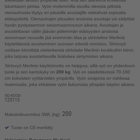
asetetaan lantion ympärille siten, että sen alareuna koskettaa
istuintason pintaa. Vyön molemmilla sivuilla olevista pitkistä
otenauhoista löytyy eri pituisille avustajille otekahvat sopivalta
etäisyydeltä. Otenauhojen pituuden ansiosta avustaja voi säilyttää
hyvän pystyasennon seisomaannousun aikana. Avustajan ja
avustettavan väliin jäävän pidemmän etäisyyden ansiosta
seisomaan nousulle jää enemmän tilaa ja siirtoteline Merliniä
käytettäessä avustaminen suoraan edestä onnistuu. Siirtovyö
voidaan kiinnittää otelenkeistä siirtolaite Merlinin koukkuihin kiinni,
joka tarjoaa avustettavalle lisätukea siirtymisten aikana.
Siirtovyö Merlinin käyttöönotto on helppoa, sillä vyö on yhdenkoon
tuote ja sen kantokyky on
200 kg
. Vyö on säädettävissä 70-160
cm kokoisten vyötäröiden ympärille. Vyön sisäpinta on nahkeaa
materiaalia, joka ehkäisee vyön liukumista ylöspäin käytön aikana.
ISO-KOODI
123115
200
Maksimikuormitus SWL (kg):
Tuote on CE-merkitty