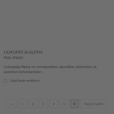
LIUKUPATJA ALPHA
PM1-/PM20-
Liukupatja Alpha on monipuolinen apuväline siirtymisen ja
asennon kohentamisen ...
Lisää tuote vertailuun
Edellinen
«
1
2
3
4
5
6
Näytä kaikki