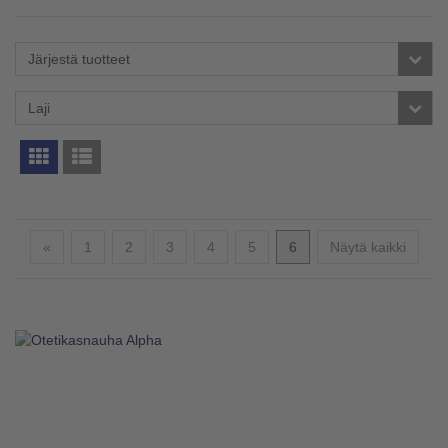
Järjestä tuotteet
Laji
Edellinen
«
1
2
3
4
5
6
Näytä kaikki