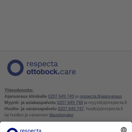
Yhteydenotto:
Ajanvaraus klinikalle
0207 649 749
ja
respecta.fi/ajanvaraus
Myynti- ja asiakaspalvelu
0207 649 748
ja myynti(a)respecta.fi
Huolto- ja varaosapalvelu
0207 649 747
, huolto(a)respecta.fi
tai huollon ja varaosien
tilauslomake
Yhteystiedot ja palaute
Verkkokauppa
Respecta.fi
Facebook
Youtube
LinkedIn
Instagram