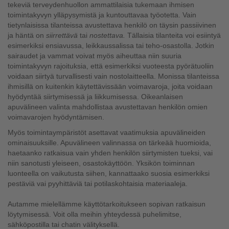
tekeviä terveydenhuollon ammattilaisia tukemaan ihmisen
toimintakyvyn ylläpysymistä ja kuntouttavaa työotetta. Vain
tietynlaisissa tilanteissa avustettava henkilö on täysin passiivinen
ja häntä on
siirrettävä
tai
nostettava.
Tällaisia tilanteita voi esiintyä
esimerkiksi ensiavussa, leikkaussalissa tai teho-osastolla. Jotkin
sairaudet ja vammat voivat myös aiheuttaa niin suuria
toimintakyvyn rajoituksia, että esimerkiksi vuoteesta pyörätuoliin
voidaan siirtyä turvallisesti vain nostolaitteella. Monissa tilanteissa
ihmisillä on kuitenkin käytettävissään voimavaroja, joita voidaan
hyödyntää siirtymisessä ja liikkumisessa. Oikeanlaisen
apuvälineen valinta mahdollistaa avustettavan henkilön omien
voimavarojen hyödyntämisen.
Myös toimintaympäristöt asettavat vaatimuksia apuvälineiden
ominaisuuksille. Apuvälineen valinnassa on tärkeää huomioida,
haetaanko ratkaisua vain yhden henkilön siirtymisten tueksi, vai
niin sanotusti yleiseen, osastokäyttöön. Yksikön toiminnan
luonteella on vaikutusta siihen, kannattaako suosia esimerkiksi
pestäviä vai pyyhittäviä tai potilaskohtaisia materiaaleja.
Autamme mielellämme käyttötarkoitukseen sopivan ratkaisun
löytymisessä. Voit olla meihin yhteydessä puhelimitse,
sähköpostilla tai chatin välityksellä.