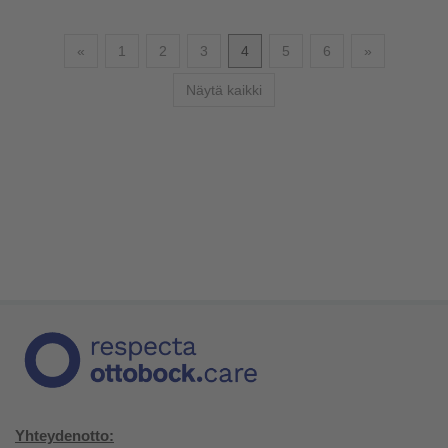
Edellinen
Seuraava
«
1
2
3
4
5
6
»
Näytä kaikki
Yhteydenotto: