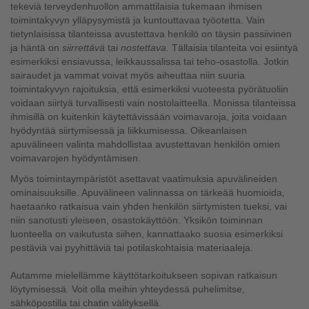
tekeviä terveydenhuollon ammattilaisia tukemaan ihmisen
toimintakyvyn ylläpysymistä ja kuntouttavaa työotetta. Vain
tietynlaisissa tilanteissa avustettava henkilö on täysin passiivinen
ja häntä on
siirrettävä
tai
nostettava.
Tällaisia tilanteita voi esiintyä
esimerkiksi ensiavussa, leikkaussalissa tai teho-osastolla. Jotkin
sairaudet ja vammat voivat myös aiheuttaa niin suuria
toimintakyvyn rajoituksia, että esimerkiksi vuoteesta pyörätuoliin
voidaan siirtyä turvallisesti vain nostolaitteella. Monissa tilanteissa
ihmisillä on kuitenkin käytettävissään voimavaroja, joita voidaan
hyödyntää siirtymisessä ja liikkumisessa. Oikeanlaisen
apuvälineen valinta mahdollistaa avustettavan henkilön omien
voimavarojen hyödyntämisen.
Myös toimintaympäristöt asettavat vaatimuksia apuvälineiden
ominaisuuksille. Apuvälineen valinnassa on tärkeää huomioida,
haetaanko ratkaisua vain yhden henkilön siirtymisten tueksi, vai
niin sanotusti yleiseen, osastokäyttöön. Yksikön toiminnan
luonteella on vaikutusta siihen, kannattaako suosia esimerkiksi
pestäviä vai pyyhittäviä tai potilaskohtaisia materiaaleja.
Autamme mielellämme käyttötarkoitukseen sopivan ratkaisun
löytymisessä. Voit olla meihin yhteydessä puhelimitse,
sähköpostilla tai chatin välityksellä.