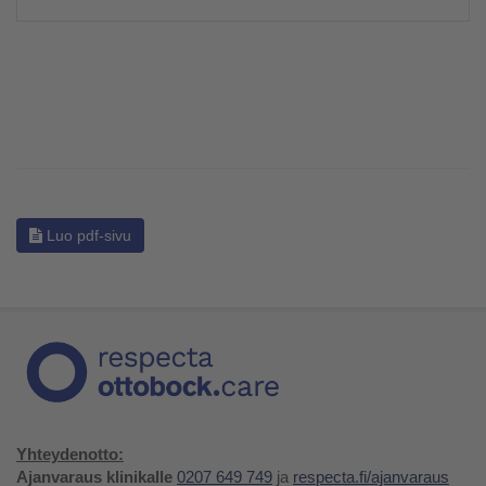
Luo pdf-sivu
Yhteydenotto:
Ajanvaraus klinikalle
0207 649 749
ja
respecta.fi/ajanvaraus