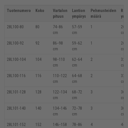
Tuotenumero
Koko
Vartalon
Lantion
Pehmusteiden
Rei
pituus
ympärys
määrä
ymp
28L100-80
80
74
−86
57
−59
1
26
−
cm
cm
cm
28L100-92
92
86
−98
59
−62
1
26
−
cm
cm
cm
28L100-104
104
98
−110
62
−64
2
32
−
cm
cm
cm
28L100-116
116
110
−122
64
−68
2
32
−
cm
cm
cm
28L101-128
128
122−134
68
−72
3
36
−
cm
cm
cm
28L101-140
140
134−146
72
−78
3
36
−
cm
cm
cm
28L101-152
152
146−158
78
−86
4
44
−