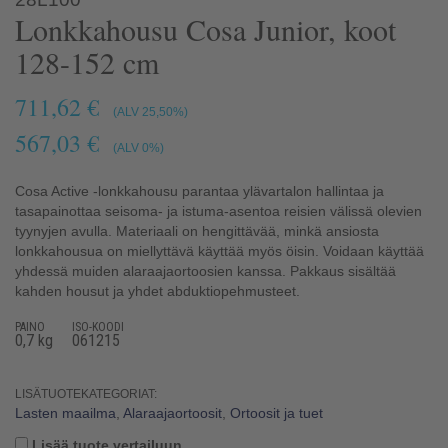
Lonkkahousu Cosa Junior, koot
128-152 cm
711,62 €
(ALV 25,50%)
567,03 €
(ALV 0%)
Cosa Active -lonkkahousu parantaa ylävartalon hallintaa ja
tasapainottaa seisoma- ja istuma-asentoa reisien välissä olevien
tyynyjen avulla. Materiaali on hengittävää, minkä ansiosta
lonkkahousua on miellyttävä käyttää myös öisin. Voidaan käyttää
yhdessä muiden alaraajaortoosien kanssa. Pakkaus sisältää
kahden housut ja yhdet abduktiopehmusteet.
PAINO
ISO-KOODI
0,7 kg
061215
LISÄTUOTEKATEGORIAT:
Lasten maailma
,
Alaraajaortoosit
,
Ortoosit ja tuet
Lisää tuote vertailuun