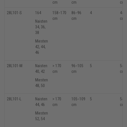
cm
cm
cm
28L101-S
164
158−170
86
−96
4
44
−
cm
cm
cm
Naisten
34, 36,
38
Miesten
42, 44,
46
28L101-M
Naisten
> 170
96
−105
5
54
−
40, 42
cm
cm
cm
Miesten
48, 50
28L101-L
Naisten
> 170
105
−109
5
54
−
44, 46
cm
cm
cm
Miesten
52, 54